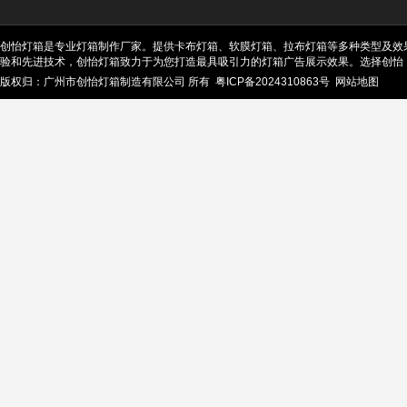
创怡灯箱是专业灯箱制作厂家。提供卡布灯箱、软膜灯箱、拉布灯箱等多种类型及效
验和先进技术，创怡灯箱致力于为您打造最具吸引力的灯箱广告展示效果。选择创怡
版权归：广州市创怡灯箱制造有限公司 所有
粤ICP备2024310863号
网站地图