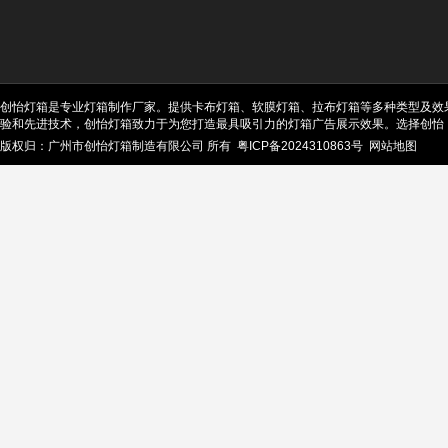
创怡灯箱是专业灯箱制作厂家。提供卡布灯箱、软膜灯箱、拉布灯箱等多种类型及效
验和先进技术，创怡灯箱致力于为您打造最具吸引力的灯箱广告展示效果。选择创怡
版权归：广州市创怡灯箱制造有限公司 所有
粤ICP备2024310863号
网站地图