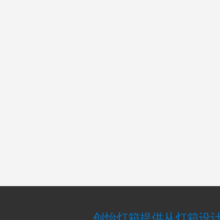
创怡灯箱提供从灯箱设