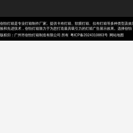
创怡灯箱是专业灯箱制作厂家。提供卡布灯箱、软膜灯箱、拉布灯箱等多种类型及效
验和先进技术，创怡灯箱致力于为您打造最具吸引力的灯箱广告展示效果。选择创怡
版权归：广州市创怡灯箱制造有限公司 所有
粤ICP备2024310863号
网站地图