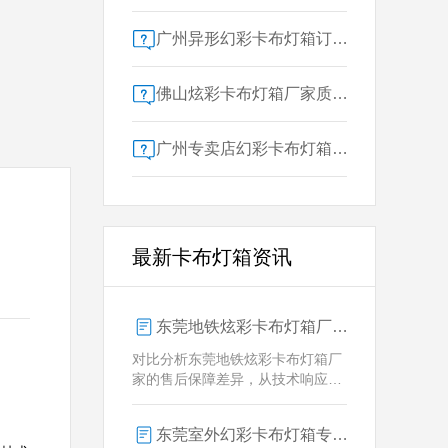
广州异形幻彩卡布灯箱订做：广告人必看的交付周期决策指南
佛山炫彩卡布灯箱厂家质量对比指南：广告公司选型核心参数解析
广州专卖店幻彩卡布灯箱选购指南：一位广告总监的售后保障启示录
最新卡布灯箱资讯
东莞地铁炫彩卡布灯箱厂家售后保障对比指南：广告公司选型核心要素解析
对比分析东莞地铁炫彩卡布灯箱厂
家的售后保障差异，从技术响应、
定制维护、批量服务三维度为广告
公司提供选型参考，解析创怡灯箱
东莞室外幻彩卡布灯箱专业供应商技术解析
在动态效果与全天候耐用性上的专