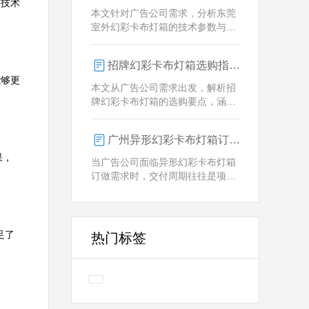
的技术
业解决方案。
本文针对广告公司需求，分析东莞
室外幻彩卡布灯箱的技术参数与定
制优势，重点解析动态视觉效果、
全天候耐用性及智能控制功能。
招牌幻彩卡布灯箱选购指南：广州广告公司专业视角
能够更
本文从广告公司需求出发，解析招
牌幻彩卡布灯箱的选购要点，涵盖
技术参数、定制化服务及供应商响
应等核心维度，助力广告公司为客
广州异形幻彩卡布灯箱订做：广告人必看的交付周期决策指南
户提供专业解决方案。
果，
当广告公司面临异形幻彩卡布灯箱
订做需求时，交付周期往往是项目
成败的关键。广州专业厂家如何通
过技术预配与柔性生产体系，将定
制周期压缩至行业领先水平？
足了
热门标签