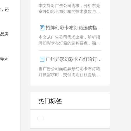
业解决方案。
本文针对广告公司需求，分析东莞
术，还
室外幻彩卡布灯箱的技术参数与定
制优势，重点解析动态视觉效果、
全天候耐用性及智能控制功能。
招牌幻彩卡布灯箱选购指南：广州广告公司专业视角
的品牌
本文从广告公司需求出发，解析招
牌幻彩卡布灯箱的选购要点，涵盖
技术参数、定制化服务及供应商响
应等核心维度，助力广告公司为客
，每天
广州异形幻彩卡布灯箱订做：广告人必看的交付周期决策指南
户提供专业解决方案。
当广告公司面临异形幻彩卡布灯箱
订做需求时，交付周期往往是项目
成败的关键。广州专业厂家如何通
过技术预配与柔性生产体系，将定
制周期压缩至行业领先水平？
热门标签