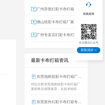
广州异形幻彩卡布灯箱订做：广告人必看的交付周期决策指南
在线咨询
佛山炫彩卡布灯箱厂家质量对比指南：广告公司选型核心参数解析
广州专卖店幻彩卡布灯箱选购指南：一位广告总监的售后保障启示录
关注微信公众号
获取报价 >
最新卡布灯箱资讯
东莞地铁炫彩卡布灯箱厂家售后保障对比指南：广告公司选型核心要素解析
对比分析东莞地铁炫彩卡布灯箱厂
家的售后保障差异，从技术响应、
定制维护、批量服务三维度为广告
公司提供选型参考，解析创怡灯箱
东莞室外幻彩卡布灯箱专业供应商技术解析
在动态效果与全天候耐用性上的专