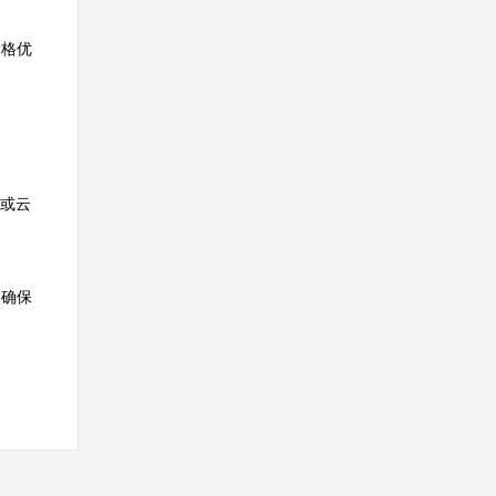
价格优
P或云
，确保