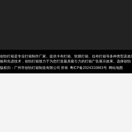
创怡灯箱是专业灯箱制作厂家。提供卡布灯箱、软膜灯箱、拉布灯箱等多种类型及效
验和先进技术，创怡灯箱致力于为您打造最具吸引力的灯箱广告展示效果。选择创怡
版权归：广州市创怡灯箱制造有限公司 所有
粤ICP备2024310863号
网站地图