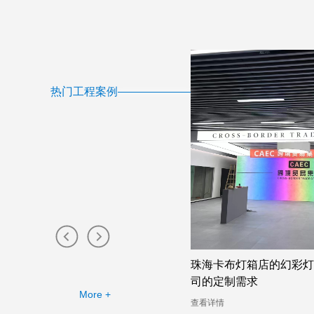
热门工程案例
卡布灯箱店的幻彩灯箱助力广告公
吸睛无比的广州双面卡布
定制需求
幻彩灯箱案例分析
More +
详情
查看详情