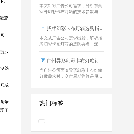
变化，
业解决方案。
本文针对广告公司需求，分析东莞
室外幻彩卡布灯箱的技术参数与定
制优势，重点解析动态视觉效果、
运营
全天候耐用性及智能控制功能。
招牌幻彩卡布灯箱选购指南：广州广告公司专业视角
的同
本文从广告公司需求出发，解析招
牌幻彩卡布灯箱的选购要点，涵盖
技术参数、定制化服务及供应商响
便捷服
应等核心维度，助力广告公司为客
广州异形幻彩卡布灯箱订做：广告人必看的交付周期决策指南
户提供专业解决方案。
控制选
当广告公司面临异形幻彩卡布灯箱
订做需求时，交付周期往往是项目
成败的关键。广州专业厂家如何通
时间成
过技术预配与柔性生产体系，将定
制周期压缩至行业领先水平？
在竞争
热门标签
实现了