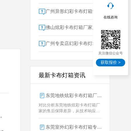
广州异形幻彩卡布灯箱订做：广告人必看的交付周期决策指南
在线咨询
佛山炫彩卡布灯箱厂家质量对比指南：广告公司选型核心参数解析
广州专卖店幻彩卡布灯箱选购指南：一位广告总监的售后保障启示录
关注微信公众号
获取报价 >
最新卡布灯箱资讯
东莞地铁炫彩卡布灯箱厂家售后保障对比指南：广告公司选型核心要素解析
对比分析东莞地铁炫彩卡布灯箱厂
家的售后保障差异，从技术响应、
 

定制维护、批量服务三维度为广告
公司提供选型参考，解析创怡灯箱
东莞室外幻彩卡布灯箱专业供应商技术解析
在动态效果与全天候耐用性上的专