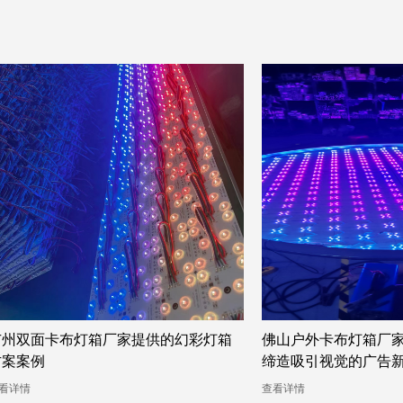
佛山户外卡布灯箱厂家推出幻彩灯箱，
广州订做卡布灯箱厂家 
缔造吸引视觉的广告新体验
告公司完美呈现
看详情
查看详情