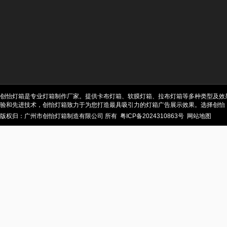
创怡灯箱是专业灯箱制作厂家。提供卡布灯箱、软膜灯箱、拉布灯箱等多种类型及效
验和先进技术，创怡灯箱致力于为您打造最具吸引力的灯箱广告展示效果。选择创怡
版权归：广州市创怡灯箱制造有限公司 所有
粤ICP备2024310863号
网站地图