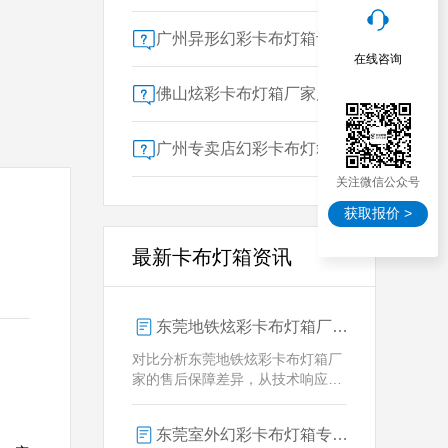
广州异形幻彩卡布灯箱订做：广告人必看的交付周期决策指南
在线咨询
佛山炫彩卡布灯箱厂家质量对比指南：广告公司选型核心参数解析
广州专卖店幻彩卡布灯箱选购指南：一位广告总监的售后保障启示录
关注微信公众号
获取报价 >
最新卡布灯箱资讯
东莞地铁炫彩卡布灯箱厂家售后保障对比指南：广告公司选型核心要素解析
对比分析东莞地铁炫彩卡布灯箱厂
家的售后保障差异，从技术响应、
定制维护、批量服务三维度为广告
公司提供选型参考，解析创怡灯箱
东莞室外幻彩卡布灯箱专业供应商技术解析
在动态效果与全天候耐用性上的专