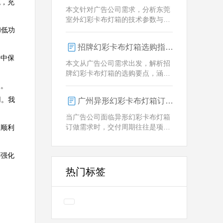
统，充
业解决方案。
本文针对广告公司需求，分析东莞
室外幻彩卡布灯箱的技术参数与定
制优势，重点解析动态视觉效果、
和低功
全天候耐用性及智能控制功能。
招牌幻彩卡布灯箱选购指南：广州广告公司专业视角
争中保
本文从广告公司需求出发，解析招
牌幻彩卡布灯箱的选购要点，涵盖
技术参数、定制化服务及供应商响
 

应等核心维度，助力广告公司为客
用。我
广州异形幻彩卡布灯箱订做：广告人必看的交付周期决策指南
户提供专业解决方案。
当广告公司面临异形幻彩卡布灯箱
订做需求时，交付周期往往是项目
目顺利
成败的关键。广州专业厂家如何通
过技术预配与柔性生产体系，将定
还强化
制周期压缩至行业领先水平？
热门标签