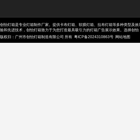
创怡灯箱是专业灯箱制作厂家。提供卡布灯箱、软膜灯箱、拉布灯箱等多种类型及效
验和先进技术，创怡灯箱致力于为您打造最具吸引力的灯箱广告展示效果。选择创怡
版权归：广州市创怡灯箱制造有限公司 所有
粤ICP备2024310863号
网站地图