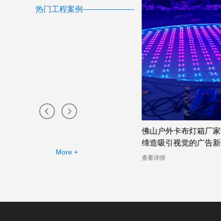
热门工程案例
双面卡布灯箱厂家提供的幻彩灯箱
佛山户外卡布灯箱厂家推
案例
缔造吸引视觉的广告新体
More +
详情
查看详情