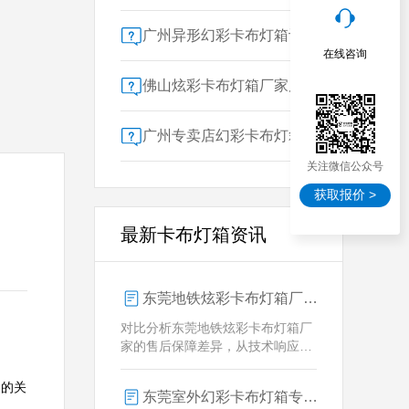
广州异形幻彩卡布灯箱订做：广告人必看的交付周期决策指南
在线咨询
佛山炫彩卡布灯箱厂家质量对比指南：广告公司选型核心参数解析
广州专卖店幻彩卡布灯箱选购指南：一位广告总监的售后保障启示录
关注微信公众号
获取报价 >
最新卡布灯箱资讯
东莞地铁炫彩卡布灯箱厂家售后保障对比指南：广告公司选型核心要素解析
对比分析东莞地铁炫彩卡布灯箱厂
家的售后保障差异，从技术响应、
定制维护、批量服务三维度为广告
公司提供选型参考，解析创怡灯箱
户的关
东莞室外幻彩卡布灯箱专业供应商技术解析
在动态效果与全天候耐用性上的专