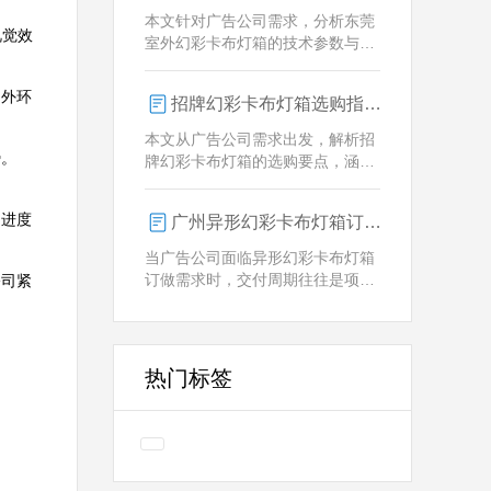
业解决方案。
本文针对广告公司需求，分析东莞
视觉效
室外幻彩卡布灯箱的技术参数与定
制优势，重点解析动态视觉效果、
全天候耐用性及智能控制功能。
户外环
招牌幻彩卡布灯箱选购指南：广州广告公司专业视角
本文从广告公司需求出发，解析招
 

牌幻彩卡布灯箱的选购要点，涵盖
技术参数、定制化服务及供应商响
应等核心维度，助力广告公司为客
目进度
广州异形幻彩卡布灯箱订做：广告人必看的交付周期决策指南
户提供专业解决方案。
当广告公司面临异形幻彩卡布灯箱
订做需求时，交付周期往往是项目
公司紧
成败的关键。广州专业厂家如何通
过技术预配与柔性生产体系，将定
制周期压缩至行业领先水平？
热门标签