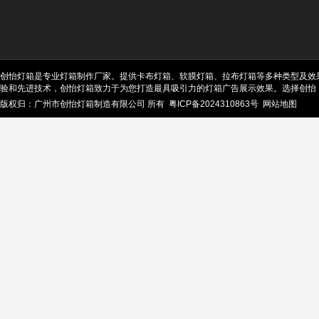
创怡灯箱是专业灯箱制作厂家。提供卡布灯箱、软膜灯箱、拉布灯箱等多种类型及效
验和先进技术，创怡灯箱致力于为您打造最具吸引力的灯箱广告展示效果。选择创怡
版权归：广州市创怡灯箱制造有限公司 所有
粤ICP备2024310863号
网站地图