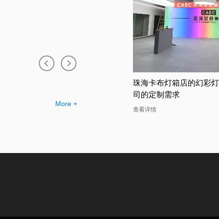
卡布灯箱店的幻彩灯箱助力广告公
吸睛无比的广州双面卡布
定制需求
幻彩灯箱案例分析
More +
详情
查看详情