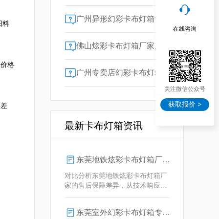
广州异形幻彩卡布灯箱订做：广告人必看的交付周期决策指南
旧料
在线咨询
佛山炫彩卡布灯箱厂家质量对比指南：广告公司选型核心参数解析
，价格
广州专卖店幻彩卡布灯箱选购指南：一位广告总监的售后保障启示录
关注微信公众号
获取报价 >
格差
最新卡布灯箱资讯
东莞地铁炫彩卡布灯箱厂家售后保障对比指南：广告公司选型核心要素解析
对比分析东莞地铁炫彩卡布灯箱厂
家的售后保障差异，从技术响应、
定制维护、批量服务三维度为广告
公司提供选型参考，解析创怡灯箱
东莞室外幻彩卡布灯箱专业供应商技术解析
在动态效果与全天候耐用性上的专