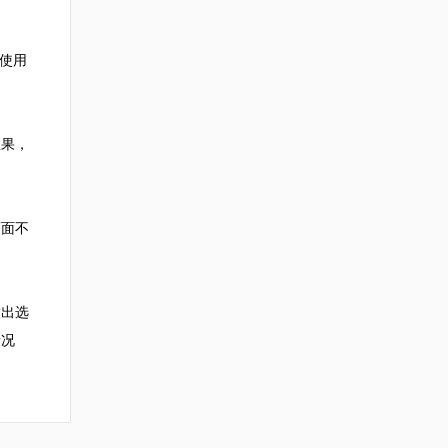
使用
效果，
画面不
做出选
情况