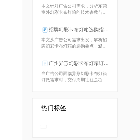
业解决方案。
本文针对广告公司需求，分析东莞
室外幻彩卡布灯箱的技术参数与定
制优势，重点解析动态视觉效果、
全天候耐用性及智能控制功能。
招牌幻彩卡布灯箱选购指南：广州广告公司专业视角
本文从广告公司需求出发，解析招
牌幻彩卡布灯箱的选购要点，涵盖
技术参数、定制化服务及供应商响
应等核心维度，助力广告公司为客
广州异形幻彩卡布灯箱订做：广告人必看的交付周期决策指南
户提供专业解决方案。
当广告公司面临异形幻彩卡布灯箱
订做需求时，交付周期往往是项目
成败的关键。广州专业厂家如何通
过技术预配与柔性生产体系，将定
制周期压缩至行业领先水平？
热门标签