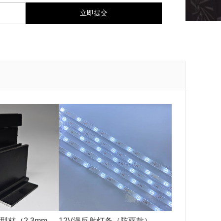
型材（2.3mm黑
12V漫反射灯条（防雨款）