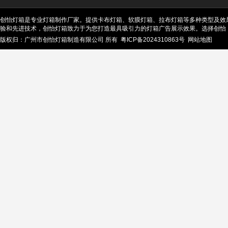
创怡灯箱是专业灯箱制作厂家。提供卡布灯箱、软膜灯箱、拉布灯箱等多种类型及效
验和先进技术，创怡灯箱致力于为您打造最具吸引力的灯箱广告展示效果。选择创怡
版权归：广州市创怡灯箱制造有限公司 所有
粤ICP备2024310863号
网站地图