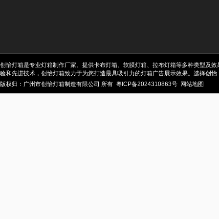
创怡灯箱是专业灯箱制作厂家。提供卡布灯箱、软膜灯箱、拉布灯箱等多种类型及效
验和先进技术，创怡灯箱致力于为您打造最具吸引力的灯箱广告展示效果。选择创怡
版权归：广州市创怡灯箱制造有限公司 所有
粤ICP备2024310863号
网站地图