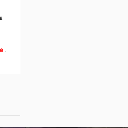
俱
箱
，