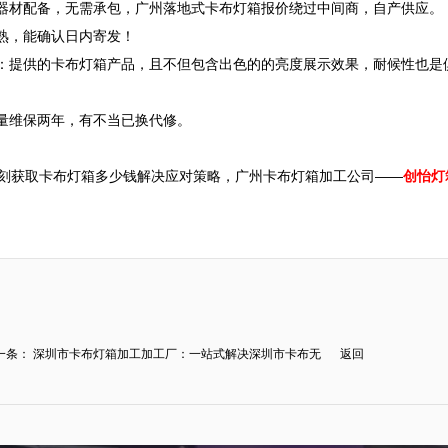
器材配备，无需承包，广州落地式卡布灯箱报价绕过中间商，自产供应。

熟，能确认日内寄发！

：提供的卡布灯箱产品，且不但包含出色的的亮度展示效果，耐候性也是
量维保两年，有不当已换代修。

箱”，即刻获取卡布灯箱多少钱解决应对策略，广州卡布灯箱加工公司——
创怡灯
一条：
深圳市卡布灯箱加工加工厂：一站式解决深圳市卡布无
返回
.