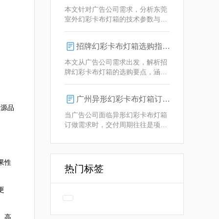
业解决方案。
本文针对广告公司需求，分析东莞
室外幻彩卡布灯箱的技术参数与定
制优势，重点解析动态视觉效果、
全天候耐用性及智能控制功能。
招牌幻彩卡布灯箱选购指南：广州广告公司专业视角
本文从广告公司需求出发，解析招
牌幻彩卡布灯箱的选购要点，涵盖
技术参数、定制化服务及供应商响
应等核心维度，助力广告公司为客
广州异形幻彩卡布灯箱订做：广告人必看的交付周期决策指南
户提供专业解决方案。
光源品
当广告公司面临异形幻彩卡布灯箱
订做需求时，交付周期往往是项目
成败的关键。广州专业厂家如何通
过技术预配与柔性生产体系，将定
制周期压缩至行业领先水平？
果性
热门标签
更
、高