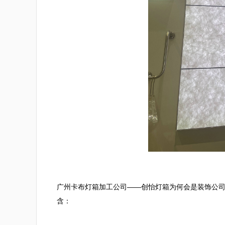
广州卡布灯箱加工公司——创怡灯箱为何会是装饰公
含：
