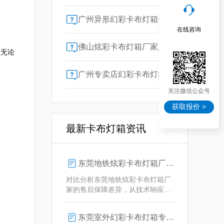
广州异形幻彩卡布灯箱订做：广告人必看的交付周期决策指南


在线咨询
佛山炫彩卡布灯箱厂家质量对比指南：广告公司选型核心参数解析
，无论
广州专卖店幻彩卡布灯箱选购指南：一位广告总监的售后保障启示录
关注微信公众号
获取报价 >
最新卡布灯箱资讯
东莞地铁炫彩卡布灯箱厂家售后保障对比指南：广告公司选型核心要素解析
对比分析东莞地铁炫彩卡布灯箱厂
家的售后保障差异，从技术响应、
定制维护、批量服务三维度为广告
公司提供选型参考，解析创怡灯箱
东莞室外幻彩卡布灯箱专业供应商技术解析
在动态效果与全天候耐用性上的专