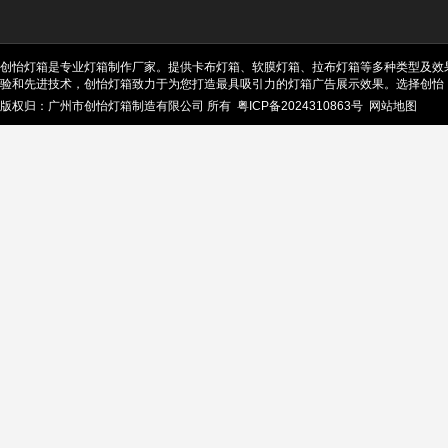
创怡灯箱是专业灯箱制作厂家。提供卡布灯箱、软膜灯箱、拉布灯箱等多种类型及效
验和先进技术，创怡灯箱致力于为您打造最具吸引力的灯箱广告展示效果。选择创怡
版权归：广州市创怡灯箱制造有限公司 所有
粤ICP备2024310863号
网站地图