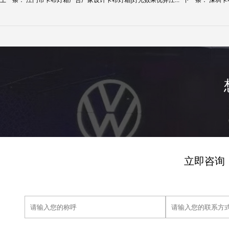
上一条：
江门市卡布灯箱广告厂家设计卡布灯箱|灯光效果优异江...
下一条：
深圳卡
立即咨询