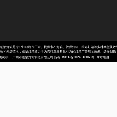
创怡灯箱是专业灯箱制作厂家。提供卡布灯箱、软膜灯箱、拉布灯箱等多种类型及效
验和先进技术，创怡灯箱致力于为您打造最具吸引力的灯箱广告展示效果。选择创怡
版权归：广州市创怡灯箱制造有限公司 所有
粤ICP备2024310863号
网站地图