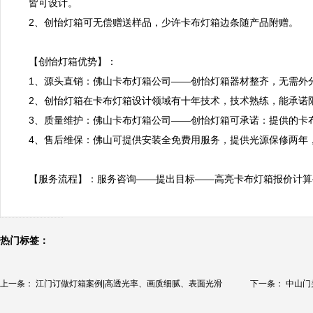
皆可设计。

2、创怡灯箱可无偿赠送样品，少许卡布灯箱边条随产品附赠。

【创怡灯箱优势】：

1、源头直销：佛山卡布灯箱公司——创怡灯箱器材整齐，无需外
2、创怡灯箱在卡布灯箱设计领域有十年技术，技术熟练，能承诺限
3、质量维护：佛山卡布灯箱公司——创怡灯箱可承诺：提供的卡
4、售后维保：佛山可提供安装全免费用服务，提供光源保修两年，
【服务流程】：服务咨询——提出目标——高亮卡布灯箱报价计算
热门标签：
上一条：
江门订做灯箱案例|高透光率、画质细腻、表面光滑
下一条：
中山门
案...