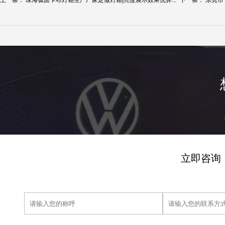
上一条：
珠海弧面卡布灯箱生产厂家定做灯箱|亮度展示效果优异...
下一条：
东莞市
立即咨询