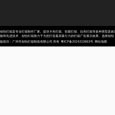
创怡灯箱是专业灯箱制作厂家。提供卡布灯箱、软膜灯箱、拉布灯箱等多种类型及效
验和先进技术，创怡灯箱致力于为您打造最具吸引力的灯箱广告展示效果。选择创怡
版权归：广州市创怡灯箱制造有限公司 所有
粤ICP备2024310863号
网站地图